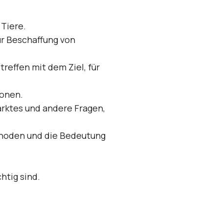
 Tiere.
ur Beschaffung von
reffen mit dem Ziel, für
ionen.
rktes und andere Fra­gen,
thoden und die Bedeutung
htig sind.