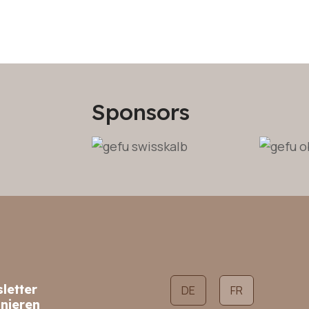
Sponsors
letter
Sélectionnez votre langue
DE
FR
nieren