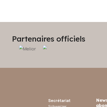
Partenaires officiels
News
Secrétariat
abon
Schweizer