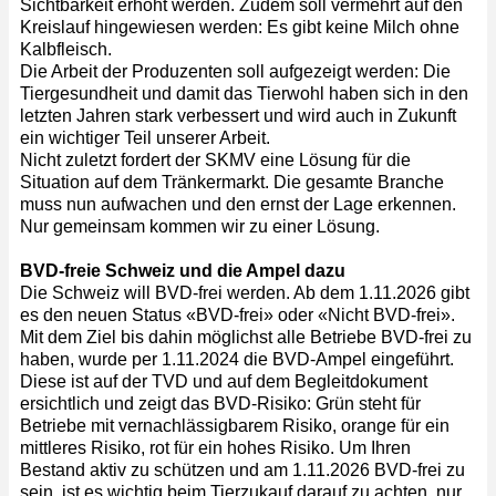
Sichtbarkeit erhöht werden. Zudem soll vermehrt auf den
Kreislauf hingewiesen werden: Es gibt keine Milch ohne
Kalbfleisch.
Die Arbeit der Produzenten soll aufgezeigt werden: Die
Tiergesundheit und damit das Tierwohl haben sich in den
letzten Jahren stark verbessert und wird auch in Zukunft
ein wichtiger Teil unserer Arbeit.
Nicht zuletzt fordert der SKMV eine Lösung für die
Situation auf dem Tränkermarkt. Die gesamte Branche
muss nun aufwachen und den ernst der Lage erkennen.
Nur gemeinsam kommen wir zu einer Lösung.
BVD-freie Schweiz und die Ampel dazu
Die Schweiz will BVD-frei werden. Ab dem 1.11.2026 gibt
es den neuen Status «BVD-frei» oder «Nicht BVD-frei».
Mit dem Ziel bis dahin möglichst alle Betriebe BVD-frei zu
haben, wurde per 1.11.2024 die BVD-Ampel eingeführt.
Diese ist auf der TVD und auf dem Begleitdokument
ersichtlich und zeigt das BVD-Risiko: Grün steht für
Betriebe mit vernachlässigbarem Risiko, orange für ein
mittleres Risiko, rot für ein hohes Risiko. Um Ihren
Bestand aktiv zu schützen und am 1.11.2026 BVD-frei zu
sein, ist es wichtig beim Tierzukauf darauf zu achten, nur